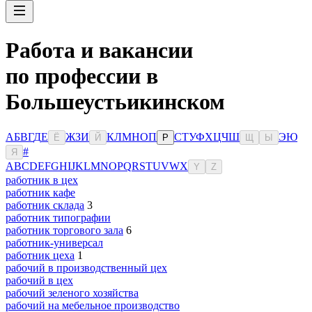
Работа и вакансии
по профессии в
Большеустьикинском
А
Б
В
Г
Д
Е
Ж
З
И
К
Л
М
Н
О
П
С
Т
У
Ф
Х
Ц
Ч
Ш
Э
Ю
Ё
Й
Р
Щ
Ы
#
Я
A
B
C
D
E
F
G
H
I
J
K
L
M
N
O
P
Q
R
S
T
U
V
W
X
Y
Z
работник в цех
работник кафе
работник склада
3
работник типографии
работник торгового зала
6
работник-универсал
работник цеха
1
рабочий в производственный цех
рабочий в цех
рабочий зеленого хозяйства
рабочий на мебельное производство