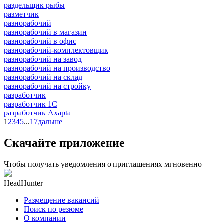
раздельщик рыбы
разметчик
разнорабочий
разнорабочий в магазин
разнорабочий в офис
разнорабочий-комплектовщик
разнорабочий на завод
разнорабочий на производство
разнорабочий на склад
разнорабочий на стройку
разработчик
разработчик 1C
разработчик Axapta
1
2
3
4
5
...
17
дальше
Скачайте приложение
Чтобы получать уведомления о приглашениях мгновенно
HeadHunter
Размещение вакансий
Поиск по резюме
О компании