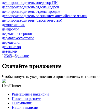
делопроизводитель-оператор ПК
делопроизводитель отдела кадров
делопроизводитель отдела продаж
делопроизводитель со знанием английского языка
делопроизводитель (строительство)
демонтажник
дендролог
дерматовенеролог
дерматокосметолог
дерматолог
дессинатор
детейлер
1
2
3
4
5
...
8
дальше
Скачайте приложение
Чтобы получать уведомления о приглашениях мгновенно
HeadHunter
Размещение вакансий
Поиск по резюме
О компании
Наши вакансии