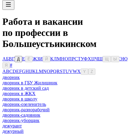
Работа и вакансии
по профессии в
Большеустьикинском
А
Б
В
Г
Е
Ж
З
И
К
Л
М
Н
О
П
Р
С
Т
У
Ф
Х
Ц
Ч
Ш
Э
Ю
Д
Ё
Й
Щ
Ы
#
Я
A
B
C
D
E
F
G
H
I
J
K
L
M
N
O
P
Q
R
S
T
U
V
W
X
Y
Z
дворник
дворник в ГБУ Жилищник
дворник в детский сад
дворник в ЖКХ
дворник в школу
дворник-озеленитель
дворник-разнорабочий
дворник-садовник
дворник-уборщик
дежурант
дежурный