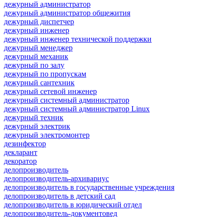
дежурный администратор
дежурный администратор общежития
дежурный диспетчер
дежурный инженер
дежурный инженер технической поддержки
дежурный менеджер
дежурный механик
дежурный по залу
дежурный по пропускам
дежурный сантехник
дежурный сетевой инженер
дежурный системный администратор
дежурный системный администратор Linux
дежурный техник
дежурный электрик
дежурный электромонтер
дезинфектор
декларант
декоратор
делопроизводитель
делопроизводитель-архивариус
делопроизводитель в государственные учреждения
делопроизводитель в детский сад
делопроизводитель в юридический отдел
делопроизводитель-документовед