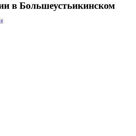
сии в Большеустьикинском
#