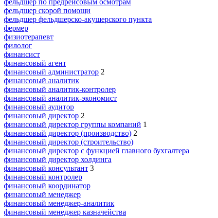
фельдшер по предрейсовым осмотрам
фельдшер скорой помощи
фельдшер фельдшерско-акушерского пункта
фермер
физиотерапевт
филолог
финансист
финансовый агент
финансовый администратор
2
финансовый аналитик
финансовый аналитик-контролер
финансовый аналитик-экономист
финансовый аудитор
финансовый директор
2
финансовый директор группы компаний
1
финансовый директор (производство)
2
финансовый директор (строительство)
финансовый директор с функцией главного бухгалтера
финансовый директор холдинга
финансовый консультант
3
финансовый контролер
финансовый координатор
финансовый менеджер
финансовый менеджер-аналитик
финансовый менеджер казначейства