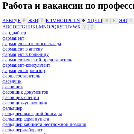
Работа и вакансии по профес
А
Б
В
Г
Д
Е
Ж
З
И
К
Л
М
Н
О
П
Р
С
Т
У
Х
Ц
Ч
Ш
Э
Ю
Ё
Й
Ф
Щ
Ы
Я
A
B
C
D
E
F
G
H
I
J
K
L
M
N
O
P
Q
R
S
T
U
V
W
X
Y
Z
фандрайзер
фармацевт
фармацевт аптечного склада
фармацевт в аптеку
фармацевт в больницу
фармацевтический представитель
фармацевт-консультант
фармацевт-провизор
фаршесоставитель
фасадчик
фасовщик
фасовщик документов
фасовщик специй
фасовщик-упаковщик
фельдшер
фельдшер выездной бригады
фельдшер здравпункта
фельдшер кабинета неотложной помощи
фельдшер-лаборант