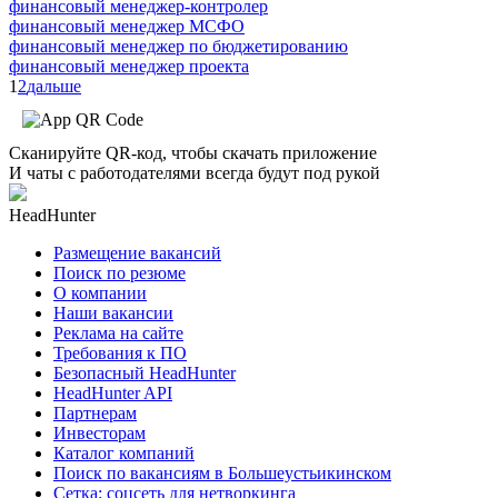
финансовый менеджер-контролер
финансовый менеджер МСФО
финансовый менеджер по бюджетированию
финансовый менеджер проекта
1
2
дальше
Сканируйте QR-код, чтобы скачать приложение
И чаты с работодателями всегда будут под рукой
HeadHunter
Размещение вакансий
Поиск по резюме
О компании
Наши вакансии
Реклама на сайте
Требования к ПО
Безопасный HeadHunter
HeadHunter API
Партнерам
Инвесторам
Каталог компаний
Поиск по вакансиям в Большеустьикинском
Сетка: соцсеть для нетворкинга