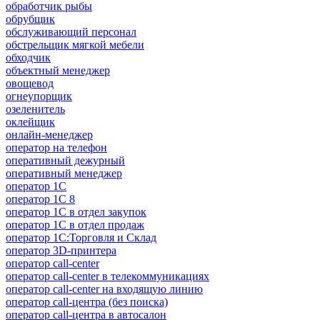
обработчик рыбы
обрубщик
обслуживающий персонал
обстрельщик мягкой мебели
обходчик
объектный менеджер
овощевод
огнеупорщик
озеленитель
оклейщик
онлайн-менеджер
опeрaтoр нa тeлeфoн
оперативный дежурный
оперативный менеджер
оператор 1C
оператор 1С 8
оператор 1С в отдел закупок
оператор 1С в отдел продаж
оператор 1С:Торговля и Склад
оператор 3D-принтера
оператор call-center
оператор call-center в телекоммуникациях
оператор call-center на входящую линию
оператор call-центра (без поиска)
оператор call-центра в автосалон