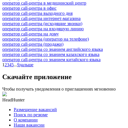
оператор call-центра в медицинский центр
оператор call-центра в офис
оператор call-центра выходного дня
оператор call-центра интернет-магазина
оператор call-центра (исходящие звонки)
оператор call-центра на входящую линию
оператор call-центра на дому
оператор call-центра (оператор на телефоне)
оператор call-центра (продажи)
оператор call-центра со знанием английского языка
оператор call-центра со знанием казахского языка
оператор call-центра со знанием китайского языка
1
2
3
4
5
...
9
дальше
Скачайте приложение
Чтобы получать уведомления о приглашениях мгновенно
HeadHunter
Размещение вакансий
Поиск по резюме
О компании
Наши вакансии