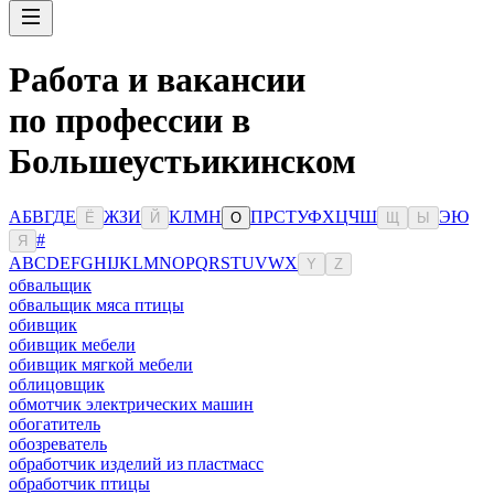
Работа и вакансии
по профессии в
Большеустьикинском
А
Б
В
Г
Д
Е
Ж
З
И
К
Л
М
Н
П
Р
С
Т
У
Ф
Х
Ц
Ч
Ш
Э
Ю
Ё
Й
О
Щ
Ы
#
Я
A
B
C
D
E
F
G
H
I
J
K
L
M
N
O
P
Q
R
S
T
U
V
W
X
Y
Z
обвальщик
обвальщик мяса птицы
обивщик
обивщик мебели
обивщик мягкой мебели
облицовщик
обмотчик электрических машин
обогатитель
обозреватель
обработчик изделий из пластмасс
обработчик птицы