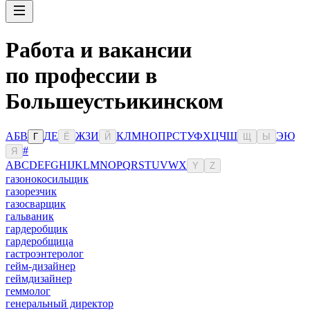
Работа и вакансии
по профессии в
Большеустьикинском
А
Б
В
Д
Е
Ж
З
И
К
Л
М
Н
О
П
Р
С
Т
У
Ф
Х
Ц
Ч
Ш
Э
Ю
Г
Ё
Й
Щ
Ы
#
Я
A
B
C
D
E
F
G
H
I
J
K
L
M
N
O
P
Q
R
S
T
U
V
W
X
Y
Z
газонокосильщик
газорезчик
газосварщик
гальваник
гардеробщик
гардеробщица
гастроэнтеролог
гейм-дизайнер
геймдизайнер
геммолог
генеральный директор