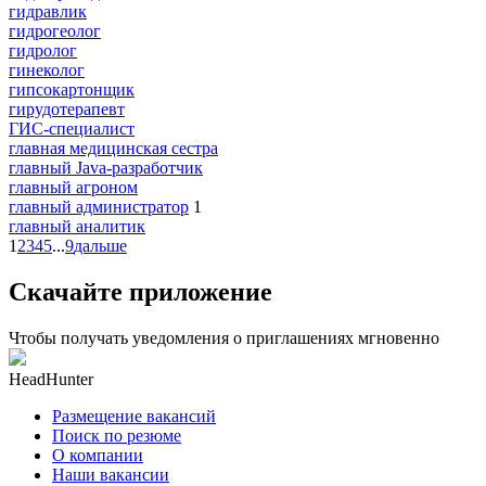
гидравлик
гидрогеолог
гидролог
гинеколог
гипсокартонщик
гирудотерапевт
ГИС-специалист
главная медицинская сестра
главный Java-разработчик
главный агроном
главный администратор
1
главный аналитик
1
2
3
4
5
...
9
дальше
Скачайте приложение
Чтобы получать уведомления о приглашениях мгновенно
HeadHunter
Размещение вакансий
Поиск по резюме
О компании
Наши вакансии