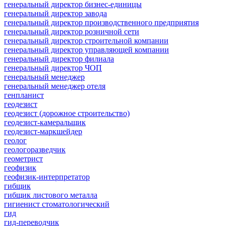
генеральный директор бизнес-единицы
генеральный директор завода
генеральный директор производственного предприятия
генеральный директор розничной сети
генеральный директор строительной компании
генеральный директор управляющей компании
генеральный директор филиала
генеральный директор ЧОП
генеральный менеджер
генеральный менеджер отеля
генпланист
геодезист
геодезист (дорожное строительство)
геодезист-камеральщик
геодезист-маркшейдер
геолог
геологоразведчик
геометрист
геофизик
геофизик-интерпретатор
гибщик
гибщик листового металла
гигиенист стоматологический
гид
гид-переводчик