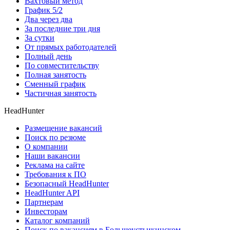
Вахтовый метод
График 5/2
Два через два
За последние три дня
За сутки
От прямых работодателей
Полный день
По совместительству
Полная занятость
Сменный график
Частичная занятость
HeadHunter
Размещение вакансий
Поиск по резюме
О компании
Наши вакансии
Реклама на сайте
Требования к ПО
Безопасный HeadHunter
HeadHunter API
Партнерам
Инвесторам
Каталог компаний
Поиск по вакансиям в Большеустьикинском