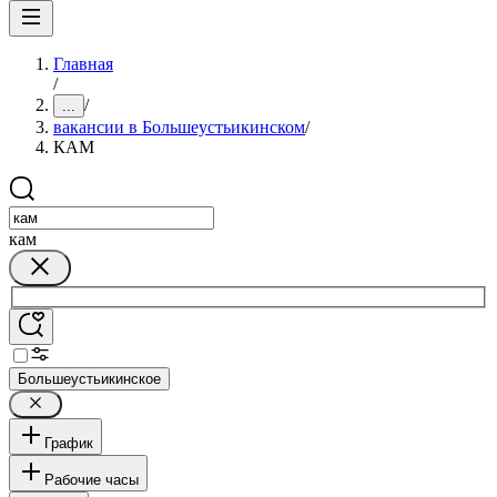
Главная
/
/
...
вакансии в Большеустьикинском
/
КАМ
кам
Большеустьикинское
График
Рабочие часы