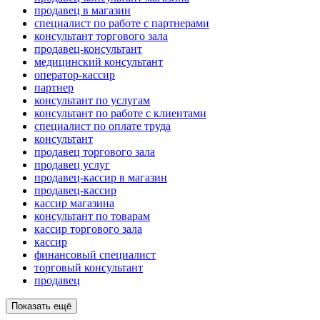
продавец в магазин
специалист по работе с партнерами
консультант торгового зала
продавец-консультант
медицинский консультант
оператор-кассир
партнер
консультант по услугам
консультант по работе с клиентами
специалист по оплате труда
консультант
продавец торгового зала
продавец услуг
продавец-кассир в магазин
продавец-кассир
кассир магазина
консультант по товарам
кассир торгового зала
кассир
финансовый специалист
торговый консультант
продавец
Показать ещё