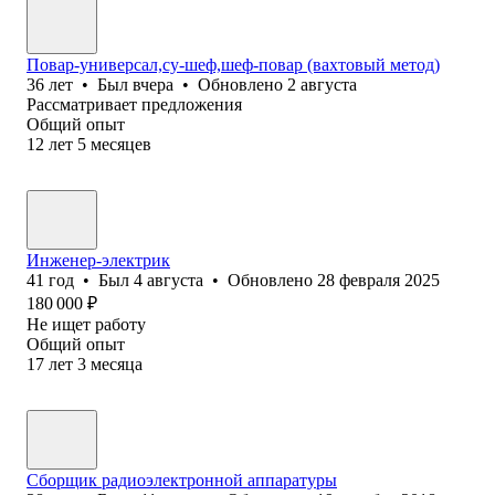
Повар-универсал,су-шеф,шеф-повар (вахтовый метод)
36
лет
•
Был
вчера
•
Обновлено
2 августа
Рассматривает предложения
Общий опыт
12
лет
5
месяцев
Инженер-электрик
41
год
•
Был
4 августа
•
Обновлено
28 февраля 2025
180 000
₽
Не ищет работу
Общий опыт
17
лет
3
месяца
Сборщик радиоэлектронной аппаратуры