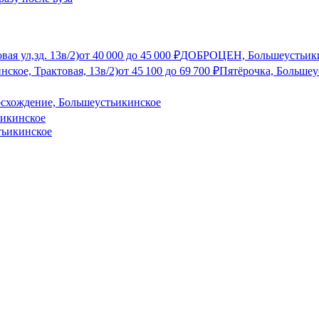
ая ул,зд. 13в/2)
от
40 000
до
45 000
₽
ДОБРОЦЕН, Большеустьик
ское, Трактовая, 13в/2)
от
45 100
до
69 700
₽
Пятёрочка, Большеу
схождение, Большеустьикинское
ьикинское
тьикинское