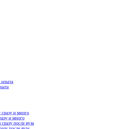
опыта
разу и много
разу после вуза